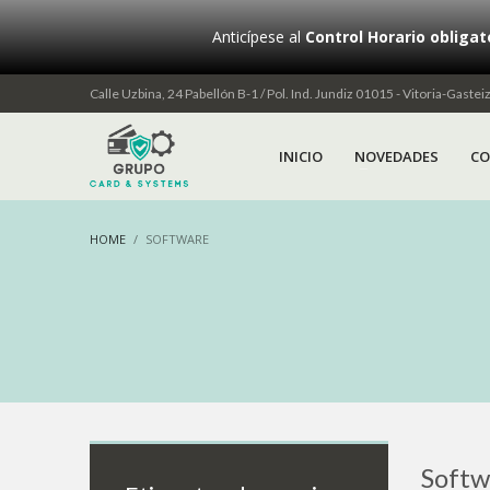
Anticípese al
Control Horario obligat
Calle Uzbina, 24 Pabellón B-1 / Pol. Ind. Jundiz 01015 - Vitoria-Gaste
INICIO
NOVEDADES
CO
HOME
SOFTWARE
Softw