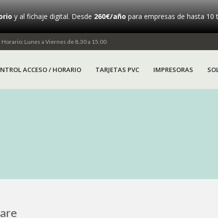
orio
y al fichaje digital. Desde
260€/año
para empresas de hasta 10 t
iz Horario: Lunes a Viernes de 8.30 a 15.00
NTROL ACCESO / HORARIO
TARJETAS PVC
IMPRESORAS
SO
are